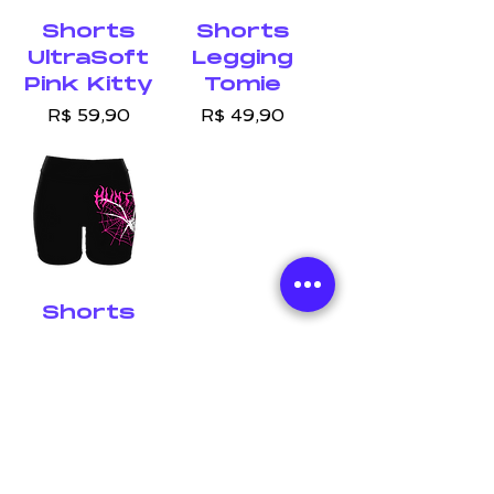
Shorts
Shorts
UltraSoft
Legging
Pink Kitty
Tomie
Preço
Preço
R$ 59,90
R$ 49,90
Shorts
Legging
Hunting
Preço
R$ 49,90