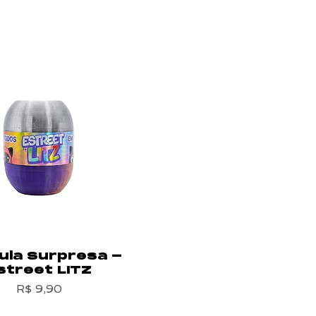
ula Surpresa -
street LITZ
Preço
R$ 9,90