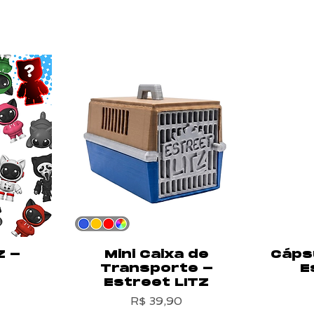
Z -
Mini Caixa de
Cáps
Transporte -
E
Estreet LITZ
Preço
R$ 39,90