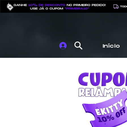
⠀
Início