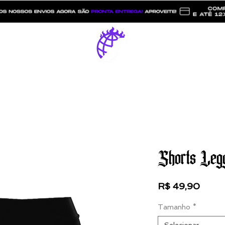
Catálogo
ESTREET LITZ
Shorts Leg
Preç
R$ 49,90
Tamanho
*