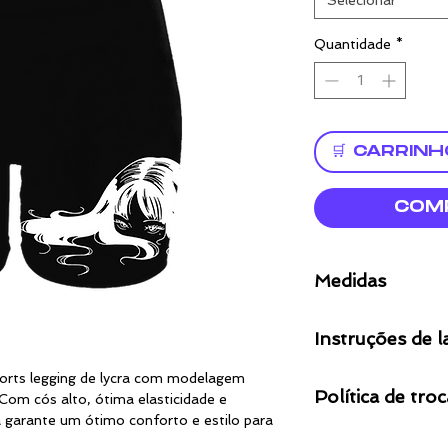
Selecionar
Quantidade
*
🛒 CARRINH
COM
Medidas
PEÇA DE LYCRA!
Instruções de 
ELASTICIDADE.
TAMANH
BUS
Não lave em alta
orts legging de lycra com modelagem
O
Política de tro
Não utilize alveja
 Com cós alto, ótima elasticidade e
Não seque em al
garante um ótimo conforto e estilo para
"Art. 49. O consumid
P (36-38)
83-
Não passar ferro