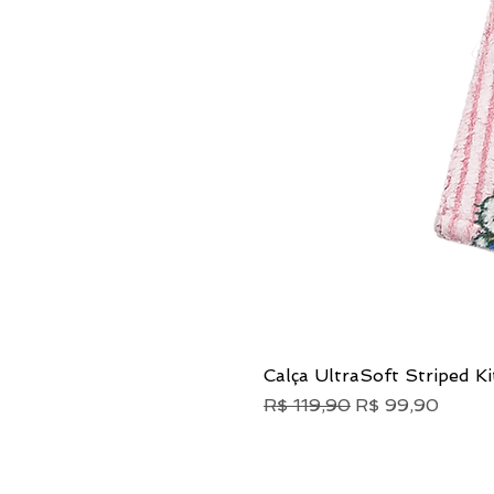
Calça UltraSoft Striped Ki
Preço normal
Preço promocio
R$ 119,90
R$ 99,90