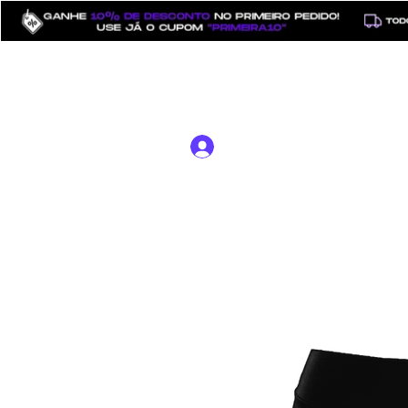
⠀
Início