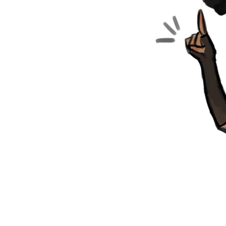
ntar de sua assinatura ou do ato
roduto ou serviço, sempre que a
97
74-81
98-105
ecimento de produtos e serviços
abelecimento comercial,
lefone ou a domicílio."
04
81-88
105-112
quer problema com seu pedido,
descreva a situação. É de seu
oca ou devolução, seja por
114
88-98
112-120
foi pedido, problemas de
lesmente arrependimento da
124
98-108
120-128
134
108-118
128-138
144
118-128
138-148