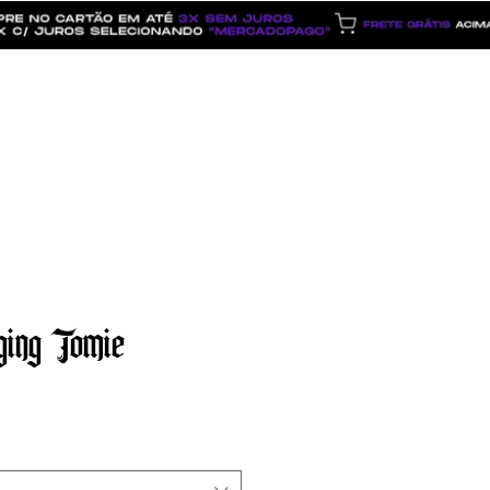
Dúvidas
ging Tomie
o