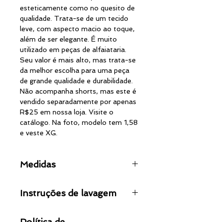
esteticamente como no quesito de
qualidade. Trata-se de um tecido
leve, com aspecto macio ao toque,
além de ser elegante. É muito
utilizado em peças de alfaiataria.
Seu valor é mais alto, mas trata-se
da melhor escolha para uma peça
de grande qualidade e durabilidade.
Não acompanha shorts, mas este é
vendido separadamente por apenas
R$25 em nossa loja. Visite o
catálogo. Na foto, modelo tem 1,58
e veste XG.
Medidas
TAM.
CINTURA
COMP.
Instruções de lavagem
XPP
62cm
34cm
Não lave em altas temperaturas
Política de