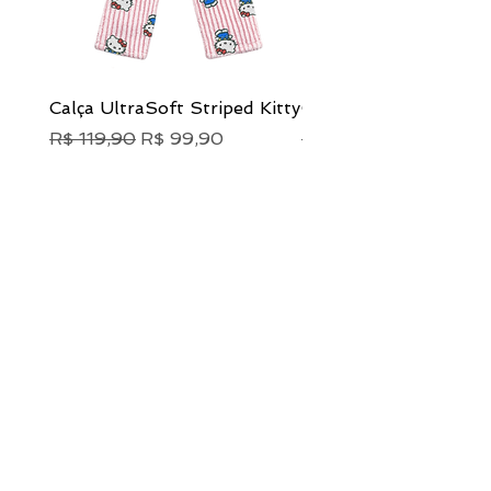
Calça UltraSoft Striped Kitty
Calça UltraSoft Pink
Preço normal
Preço promocional
Preço normal
R$ 119,90
R$ 99,90
R$ 119,90