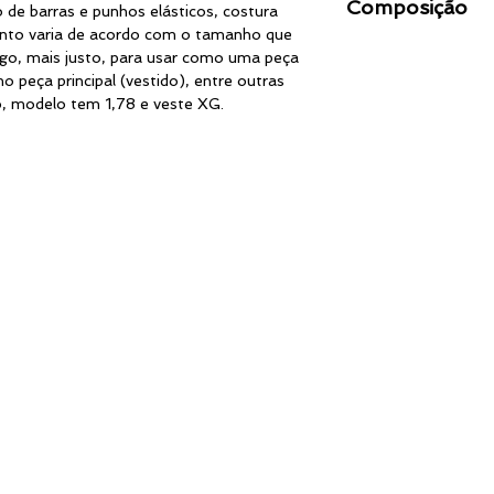
Composição
prazo de 7 dias a co
G
de barras e punhos elásticos, costura
deixe de molho.
de recebimento do p
ento varia de acordo com o tamanho que
50% algodão
contratação de forn
GG
argo, mais justo, para usar como uma peça
50% poliéster
ocorrer fora do est
 peça principal (vestido), entre outras
especialmente por te
XG
o, modelo tem 1,78 e veste XG.
Caso enfrente qual
entre em contato e 
Tam. =
Tamanho (d
direito efetuar a tr
Larg. =
Largura (cir
divergência no que 
Comp. =
Compriment
fabricação ou simp
de baixo da peça)
compra.