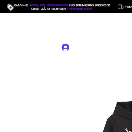
⠀
Início