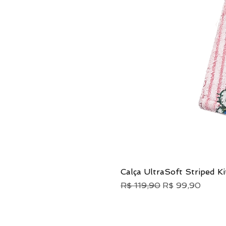
Calça UltraSoft Striped Ki
Preço normal
Preço promocio
R$ 119,90
R$ 99,90