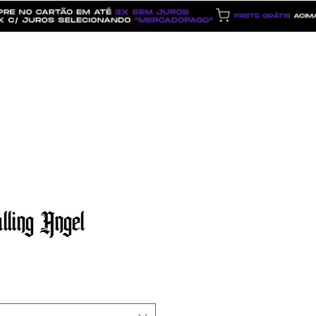
Dúvidas
ling Angel
o