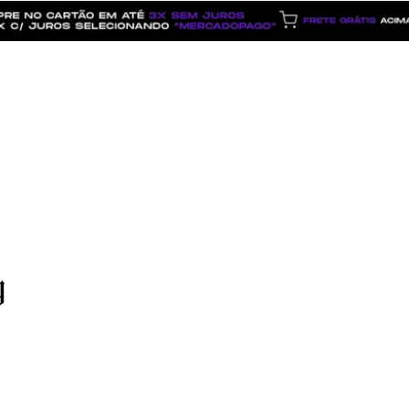
Dúvidas
y