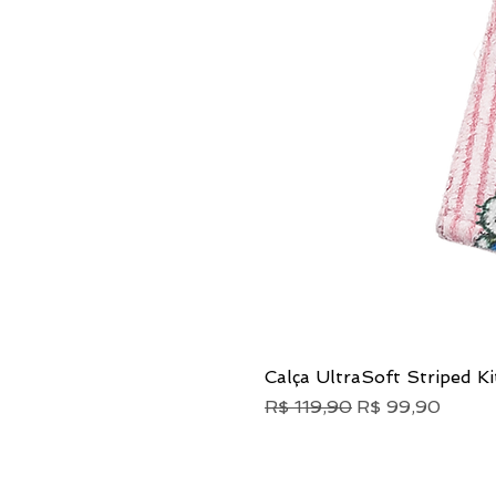
Calça UltraSoft Striped Ki
Preço normal
Preço promocio
R$ 119,90
R$ 99,90