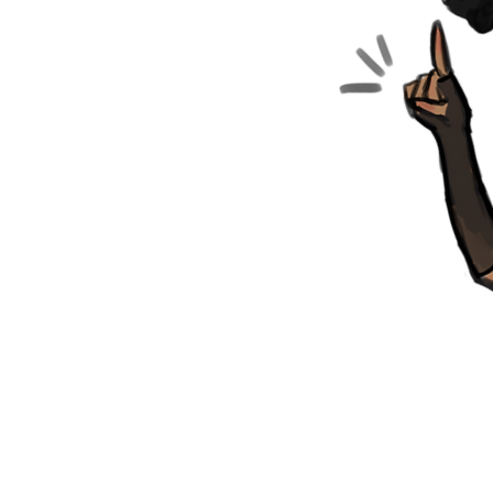
foi pedido, problemas de
lesmente arrependimento da