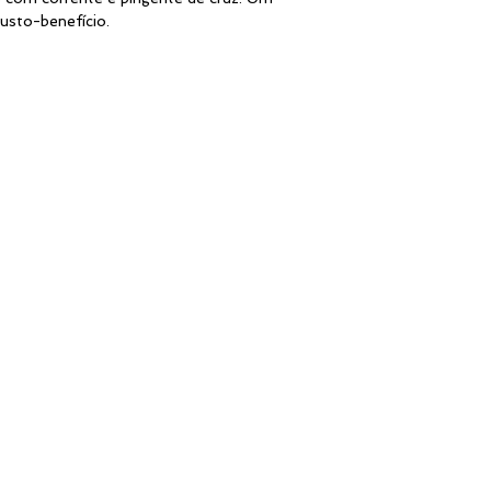
divergência no que 
usto-benefício.
fabricação ou simp
compra.