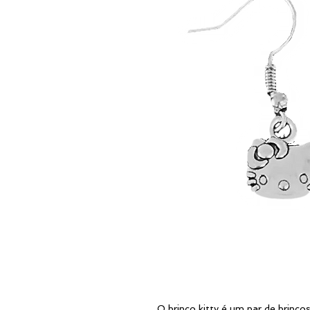
O brinco kitty é um par de brinc