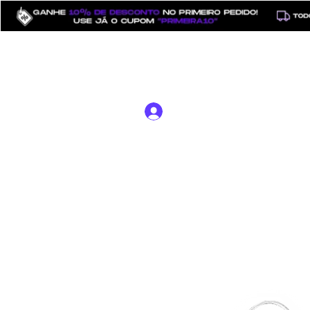
⠀
Início