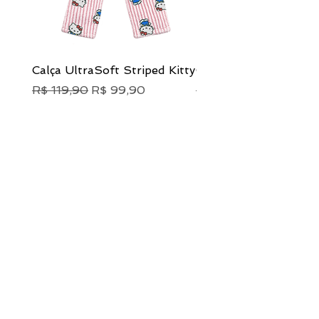
Calça UltraSoft Striped Kitty
Calça UltraSoft Pink
Preço normal
Preço promocional
Preço normal
R$ 119,90
R$ 99,90
R$ 119,90