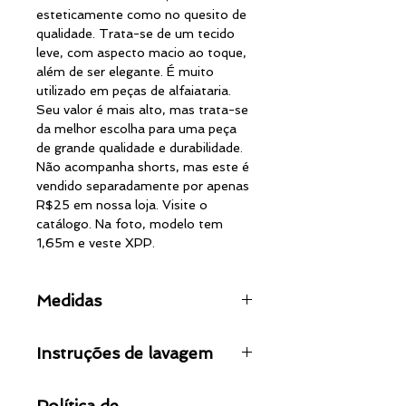
esteticamente como no quesito de
qualidade. Trata-se de um tecido
leve, com aspecto macio ao toque,
além de ser elegante. É muito
utilizado em peças de alfaiataria.
Seu valor é mais alto, mas trata-se
da melhor escolha para uma peça
de grande qualidade e durabilidade.
Não acompanha shorts, mas este é
vendido separadamente por apenas
R$25 em nossa loja. Visite o
catálogo. Na foto, modelo tem
1,65m e veste XPP.
Medidas
TAM.
CINTURA
COMP.
Instruções de lavagem
XPP
62cm
34cm
Não lave em altas temperaturas
Política de