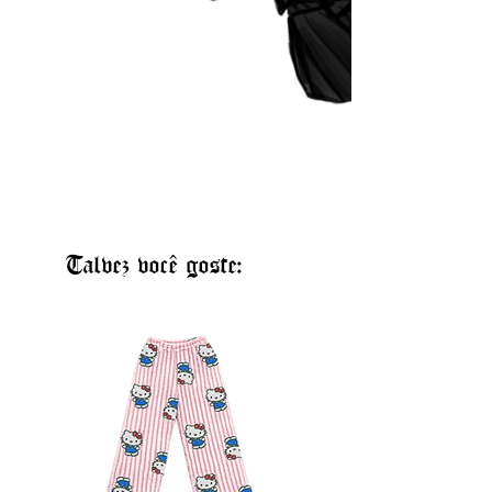
P:
Veste 36
M:
Veste 38
G:
Veste 40
GG:
Veste 42
XG:
Veste 44
2XG
: Veste 46/48
3XG:
Veste 50/52
4XG:
Veste 54/56
COMPRIMENTO:
PP: 100cm
P: 100cm
Talvez você goste:
M: 100cm
G: 101cm
GG: 102cm
XG: 102cm
2XG: 105cm
3XG: 106cm
4XG: 107cm
(CASO QUEIRA MAIOR OU
MENOR, SOLICITE NO CAMPO DE
OBSERAVAÇÕES)