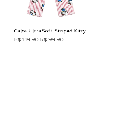
Calça UltraSoft Striped Kitty
Calça UltraSoft Pink
Preço normal
Preço promocional
Preço normal
R$ 119,90
R$ 99,90
R$ 119,90